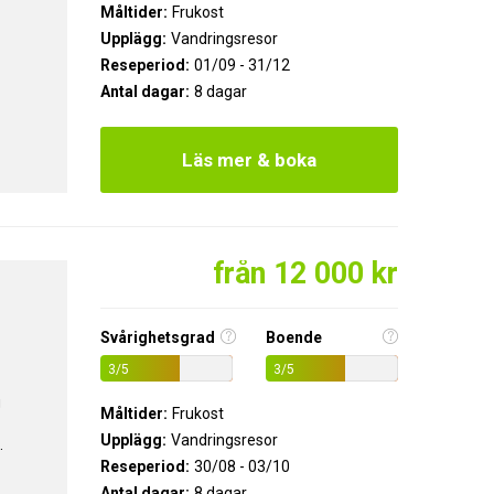
Måltider:
Frukost
Upplägg:
Vandringsresor
Reseperiod:
01/09 - 31/12
p
Antal dagar:
8 dagar
Läs mer & boka
från 12 000 kr
Svårighetsgrad
Boende
3/5
3/5
g
Måltider:
Frukost
Upplägg:
Vandringsresor
.
Reseperiod:
30/08 - 03/10
Antal dagar:
8 dagar