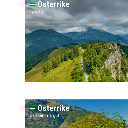
Österrike
tyrolen
Österrike
salzkammergut