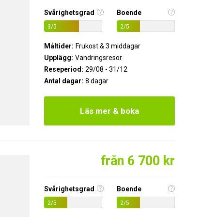
Svårighetsgrad
Boende
3/5
2/5
Måltider:
Frukost & 3 middagar
Upplägg:
Vandringsresor
Reseperiod:
29/08 - 31/12
Antal dagar:
8 dagar
Läs mer & boka
från 6 700 kr
Svårighetsgrad
Boende
2/5
2/5