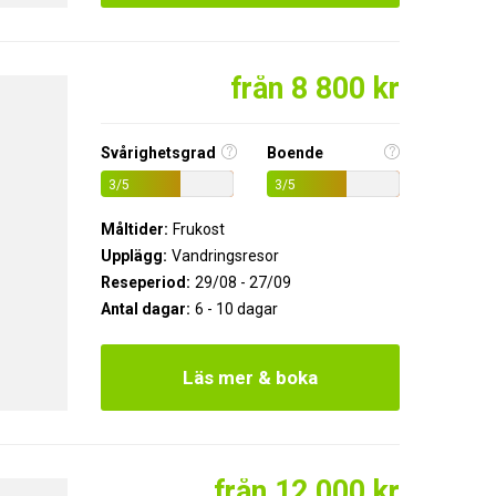
från 8 800 kr
Svårighetsgrad
Boende
3/5
3/5
Måltider:
Frukost
Upplägg:
Vandringsresor
Reseperiod:
29/08 - 27/09
Antal dagar:
6 - 10 dagar
Läs mer & boka
från 12 000 kr