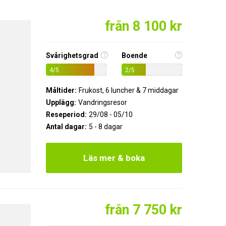
från 8 100 kr
Svårighetsgrad
Boende
4/5
2/5
Måltider:
Frukost, 6 luncher & 7 middagar
Upplägg:
Vandringsresor
Reseperiod:
29/08 - 05/10
Antal dagar:
5 - 8 dagar
Läs mer & boka
från 7 750 kr