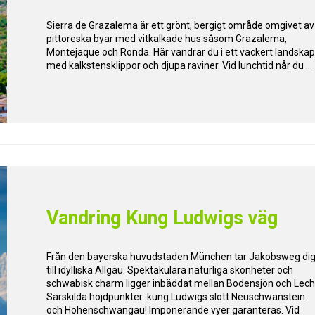
Sierra de Grazalema är ett grönt, bergigt område omgivet av
pittoreska byar med vitkalkade hus såsom Grazalema,
Montejaque och Ronda. Här vandrar du i ett vackert landska
med kalkstensklippor och djupa raviner. Vid lunchtid når du ...
Vandring Kung Ludwigs väg
Från den bayerska huvudstaden München tar Jakobsweg di
till idylliska Allgäu. Spektakulära naturliga skönheter och
schwabisk charm ligger inbäddat mellan Bodensjön och Lech
Särskilda höjdpunkter: kung Ludwigs slott Neuschwanstein
och Hohenschwangau! Imponerande vyer garanteras. Vid