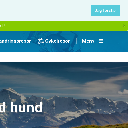
Jag förstår
×
VL!
andringsresor
Cykelresor
Meny
ed hund