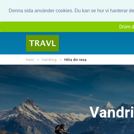
Denna sida använder cookies. Du kan se hur vi hanterar d
Dröm d
Hem
Vandring
Hitta din resa
Vandri