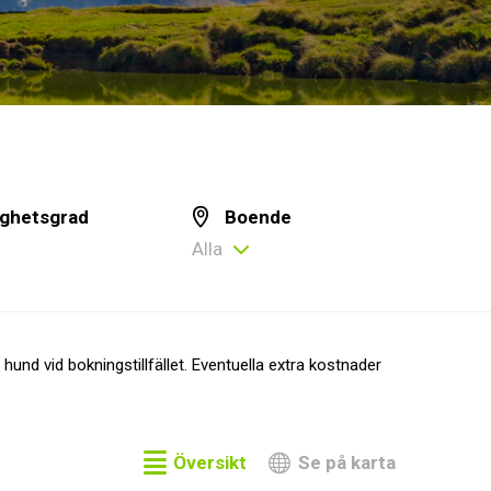
ighetsgrad
Boende
Alla
und vid bokningstillfället. Eventuella extra kostnader
Översikt
Se på karta