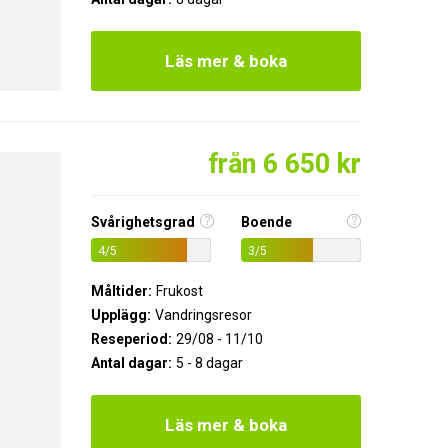
Läs mer & boka
från 6 650 kr
Svårighetsgrad
Boende
4/5
3/5
Måltider:
Frukost
Upplägg:
Vandringsresor
Reseperiod:
29/08 - 11/10
Antal dagar:
5 - 8 dagar
Läs mer & boka