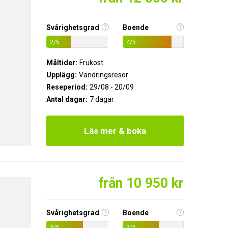
Svårighetsgrad
Boende
2/5
4/5
Måltider:
Frukost
Upplägg:
Vandringsresor
Reseperiod:
29/08 - 20/09
Antal dagar:
7 dagar
Läs mer & boka
från 10 950 kr
Svårighetsgrad
Boende
3/5
3/5