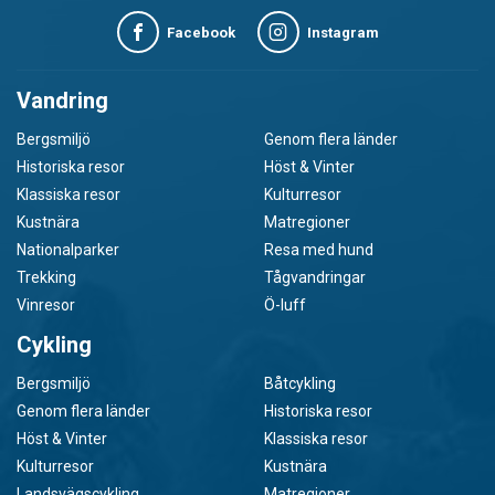
Facebook
Instagram
Vandring
Bergsmiljö
Genom flera länder
Historiska resor
Höst & Vinter
Klassiska resor
Kulturresor
Kustnära
Matregioner
Nationalparker
Resa med hund
Trekking
Tågvandringar
Vinresor
Ö-luff
Cykling
Bergsmiljö
Båtcykling
Genom flera länder
Historiska resor
Höst & Vinter
Klassiska resor
Kulturresor
Kustnära
Landsvägscykling
Matregioner