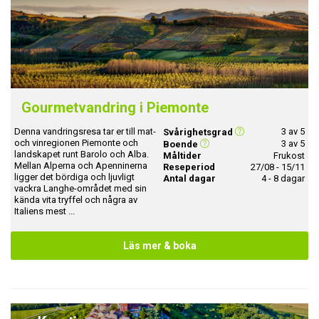
Gourmetvandring i Piemonte
Denna vandringsresa tar er till mat-
3 av 5
Svårighetsgrad
och vinregionen Piemonte och
3 av 5
Boende
landskapet runt Barolo och Alba.
Måltider
Frukost
Mellan Alperna och Apenninerna
Reseperiod
27/08 - 15/11
ligger det bördiga och ljuvligt
Antal dagar
4 - 8 dagar
vackra Langhe-området med sin
kända vita tryffel och några av
Italiens mest ...
Läs mer & boka