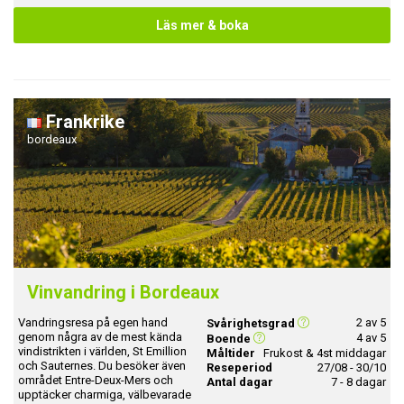
Läs mer & boka
Frankrike
bordeaux
Vinvandring i Bordeaux
Vandringsresa på egen hand
2 av 5
Svårighetsgrad
genom några av de mest kända
4 av 5
Boende
vindistrikten i världen, St Emillion
Måltider
Frukost & 4st middagar
och Sauternes. Du besöker även
Reseperiod
27/08 - 30/10
området Entre-Deux-Mers och
Antal dagar
7 - 8 dagar
upptäcker charmiga, välbevarade