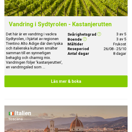
Vandring i Sydtyrolen - Kastanjerutten
Det här är en vandring i vackra
3 av 5
Svårighetsgrad
Sydtyrolen, i hjärtat av regionen
3 av 5
Boende
Trentino Alto Adige där den tyska
Måltider
Frukost
och italienska kulturen smälter
Reseperiod
26/08 - 25/10
samman till en synnerligen
Antal dagar
8 dagar
behaglig och charmig mix.
Vandringen följer 'kastanjerutten',
en vandringsled som ...
Läs mer & boka
Italien
toscana