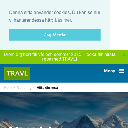
Denna sida använder cookies. Du kan se hur
vi hanterar dessa här:
Läs mer.
Jag förstår
×
Dröm dig bort till vår och sommar 2025 – boka din nästa
resa med TRAVL!
Meny
Hem
Vandring
Hitta din resa