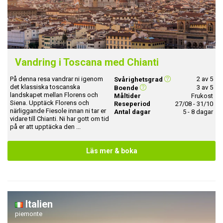
Vandring i Toscana med Chianti
På denna resa vandrar ni igenom
2 av 5
Svårighetsgrad
det klassiska toscanska
3 av 5
Boende
landskapet mellan Florens och
Måltider
Frukost
Siena. Upptäck Florens och
Reseperiod
27/08 - 31/10
närliggande Fiesole innan ni tar er
Antal dagar
5 - 8 dagar
vidare till Chianti. Ni har gott om tid
på er att upptäcka den ...
Läs mer & boka
Italien
piemonte