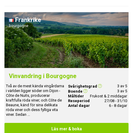
Frankrike
bourgogne
Vinvandring i Bourgogne
Två av de mest kända vingårdarna
3 av 5
Svårighetsgrad
i världen ligger söder om Dijon -
3 av 5
Boende
Côte de Nuits, producerar
Måltider
Frukost & 2 middagar
kraftfulla röda viner; och Côte de
Reseperiod
27/08 - 31/10
Beaune, känd för sina delikata
Antal dagar
6 - 8 dagar
röda viner och dess fylliga vita
viner. Sedan ...
Läs mer & boka