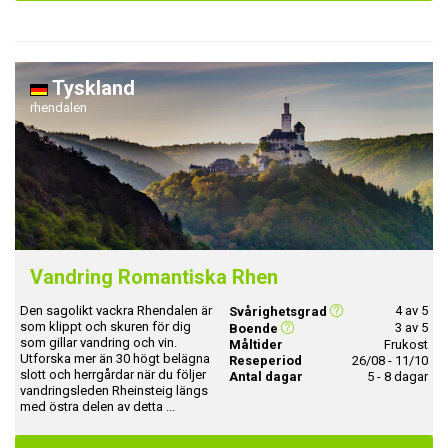
Tyskland
rhendalen
Vandring Romantiska Rhen
Den sagolikt vackra Rhendalen är
4 av 5
Svårighetsgrad
som klippt och skuren för dig
3 av 5
Boende
som gillar vandring och vin.
Måltider
Frukost
Utforska mer än 30 högt belägna
Reseperiod
26/08 - 11/10
slott och herrgårdar när du följer
Antal dagar
5 - 8 dagar
vandringsleden Rheinsteig längs
med östra delen av detta ...