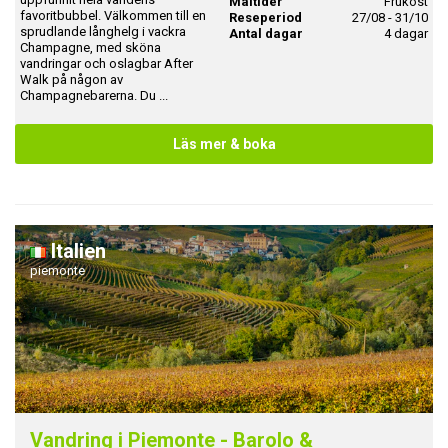
Måltider
Frukost
favoritbubbel. Välkommen till en
Reseperiod
27/08 - 31/10
sprudlande långhelg i vackra
Antal dagar
4 dagar
Champagne, med sköna
vandringar och oslagbar After
Walk på någon av
Champagnebarerna. Du ...
Läs mer & boka
Italien
piemonte
Vandring i Piemonte - Barolo &