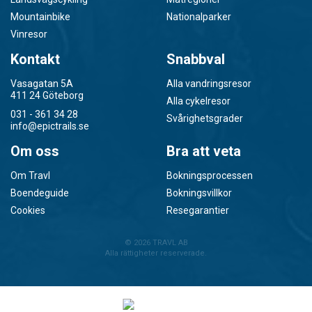
Mountainbike
Nationalparker
Vinresor
Kontakt
Snabbval
Vasagatan 5A
Alla vandringsresor
411 24 Göteborg
Alla cykelresor
031 - 361 34 28
Svårighetsgrader
info@epictrails.se
Om oss
Bra att veta
Om Travl
Bokningsprocessen
Boendeguide
Bokningsvillkor
Cookies
Resegarantier
© 2026
TRAVL AB
Alla rättigheter reserverade.