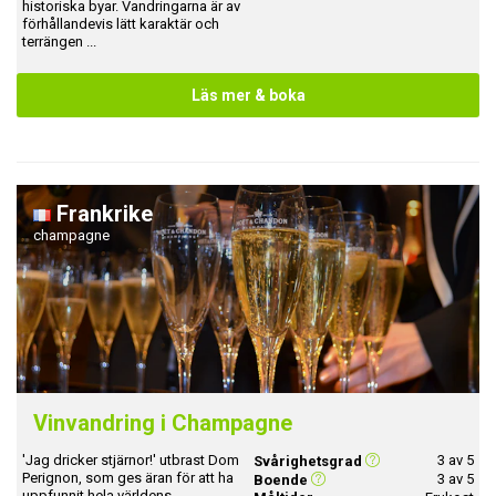
historiska byar. Vandringarna är av
förhållandevis lätt karaktär och
terrängen ...
Läs mer & boka
Frankrike
champagne
Vinvandring i Champagne
'Jag dricker stjärnor!' utbrast Dom
3 av 5
Svårighetsgrad
Perignon, som ges äran för att ha
3 av 5
Boende
uppfunnit hela världens