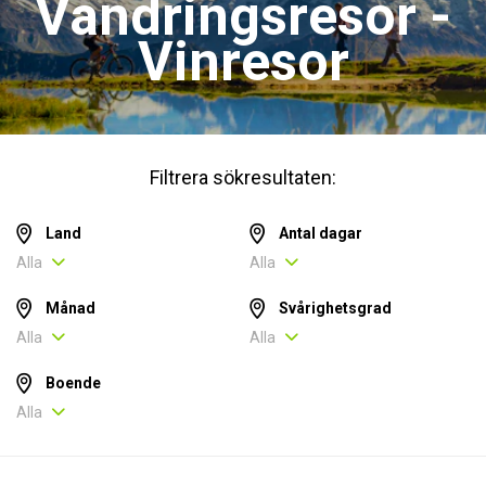
Vandringsresor -
Vinresor
Filtrera sökresultaten:
Land
Antal dagar
Alla
Alla
Månad
Svårighetsgrad
Alla
Alla
Boende
Alla