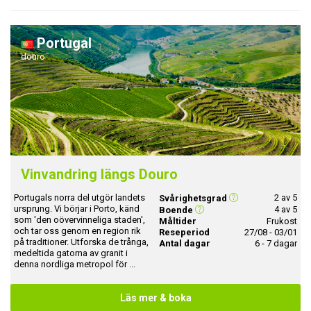
Portugal
douro
Vinvandring längs Douro
Portugals norra del utgör landets
2 av 5
Svårighetsgrad
ursprung. Vi börjar i Porto, känd
4 av 5
Boende
som 'den oövervinneliga staden',
Måltider
Frukost
och tar oss genom en region rik
Reseperiod
27/08 - 03/01
på traditioner. Utforska de trånga,
Antal dagar
6 - 7 dagar
medeltida gatorna av granit i
denna nordliga metropol för ...
Läs mer & boka