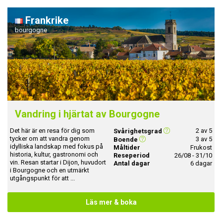
Frankrike
bourgogne
Vandring i hjärtat av Bourgogne
Det här är en resa för dig som
2 av 5
Svårighetsgrad
tycker om att vandra genom
3 av 5
Boende
idylliska landskap med fokus på
Måltider
Frukost
historia, kultur, gastronomi och
Reseperiod
26/08 - 31/10
vin. Resan startar i Dijon, huvudort
Antal dagar
6 dagar
i Bourgogne och en utmärkt
utgångspunkt för att ...
Läs mer & boka