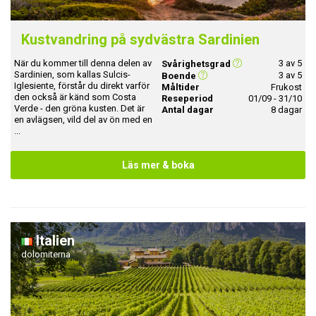
Kustvandring på sydvästra Sardinien
När du kommer till denna delen av
3 av 5
Svårighetsgrad
Sardinien, som kallas Sulcis-
3 av 5
Boende
Iglesiente, förstår du direkt varför
Måltider
Frukost
den också är känd som Costa
Reseperiod
01/09 - 31/10
Verde - den gröna kusten. Det är
Antal dagar
8 dagar
en avlägsen, vild del av ön med en
...
Läs mer & boka
Italien
dolomiterna