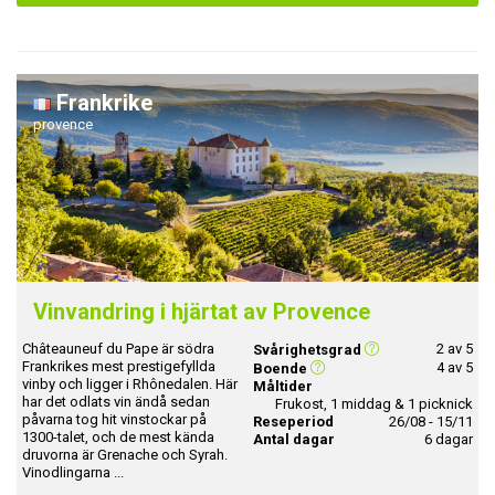
Frankrike
provence
Vinvandring i hjärtat av Provence
Châteauneuf du Pape är södra
2 av 5
Svårighetsgrad
Frankrikes mest prestigefyllda
4 av 5
Boende
vinby och ligger i Rhônedalen. Här
Måltider
har det odlats vin ändå sedan
Frukost, 1 middag & 1 picknick
påvarna tog hit vinstockar på
Reseperiod
26/08 - 15/11
1300-talet, och de mest kända
Antal dagar
6 dagar
druvorna är Grenache och Syrah.
Vinodlingarna ...