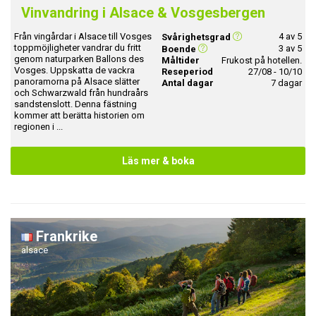
Vinvandring i Alsace & Vosgesbergen
Från vingårdar i Alsace till Vosges
4 av 5
Svårighetsgrad
toppmöjligheter vandrar du fritt
3 av 5
Boende
genom naturparken Ballons des
Måltider
Frukost på hotellen.
Vosges. Uppskatta de vackra
Reseperiod
27/08 - 10/10
panoramorna på Alsace slätter
Antal dagar
7 dagar
och Schwarzwald från hundraårs
sandstenslott. Denna fästning
kommer att berätta historien om
regionen i ...
Läs mer & boka
Frankrike
alsace