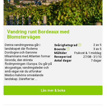
Vandring runt Bordeaux med
Blomstervägen
Denna vandringsresa går i
2 av 5
Svårighetsgrad
landskapet där floderna
3 av 5
Boende
Dordogne och Garonne
Måltider
Frukost & 1 middag
tillsammans med Atlanten formar
Reseperiod
27/08 - 31/10
Gironde, den största
Antal dagar
7 dagar
flodmynningen i Europa. Du går på
skogsstigar, vandringsleder och
små vägar när du utforskar
Medoc-halvöns omväxlande
landskap. Därefter tar ...
Läs mer & boka