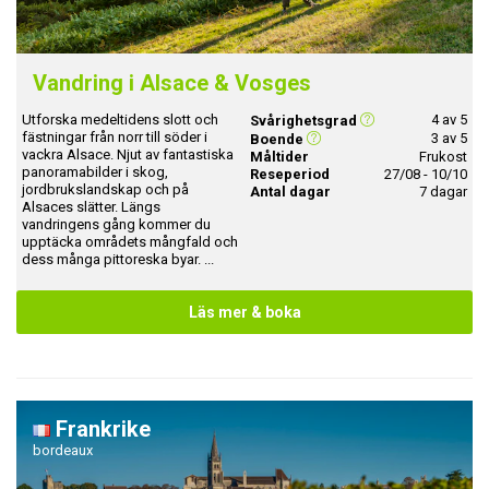
Vandring i Alsace & Vosges
Utforska medeltidens slott och
4 av 5
Svårighetsgrad
fästningar från norr till söder i
3 av 5
Boende
vackra Alsace. Njut av fantastiska
Måltider
Frukost
panoramabilder i skog,
Reseperiod
27/08 - 10/10
jordbrukslandskap och på
Antal dagar
7 dagar
Alsaces slätter. Längs
vandringens gång kommer du
upptäcka områdets mångfald och
dess många pittoreska byar. ...
Läs mer & boka
Frankrike
bordeaux