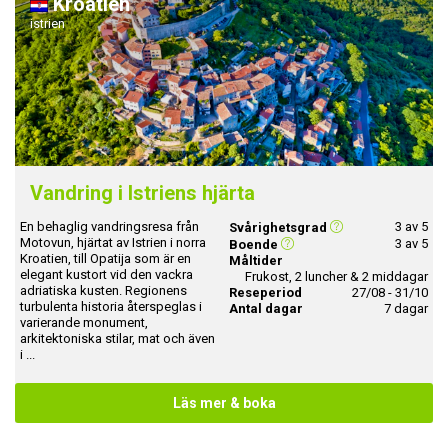
Kroatien
istrien
Vandring i Istriens hjärta
En behaglig vandringsresa från
3 av 5
Svårighetsgrad
Motovun, hjärtat av Istrien i norra
3 av 5
Boende
Kroatien, till Opatija som är en
Måltider
elegant kustort vid den vackra
Frukost, 2 luncher & 2 middagar
adriatiska kusten. Regionens
Reseperiod
27/08 - 31/10
turbulenta historia återspeglas i
Antal dagar
7 dagar
varierande monument,
arkitektoniska stilar, mat och även
i ...
Läs mer & boka