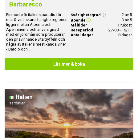
Barbaresco
Piemonte är italiens paradis för
2 av 5
Svårighetsgrad
mat & vinälskare. Langhe-regionen
3 av 5
Boende
ligger mellan Alperna och
Måltider
Frukost
Apenninerna och är välsignad
Reseperiod
27/08 - 15/11
med en jordmån som producerar
Antal dagar
8 dagar
den prisvinnande vita tryffeln och
några av Italiens mest kända viner
- Barolo och ...
Läs mer & boka
Italien
sardinien